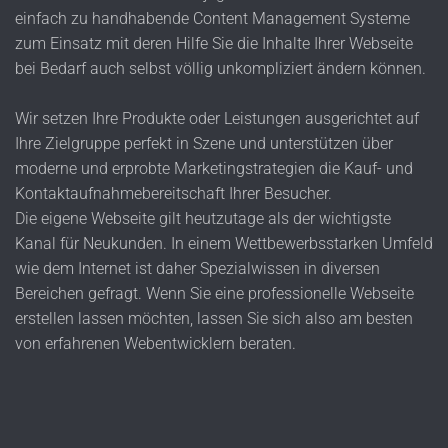
einfach zu hand­habende Content Manage­ment Systeme
zum Einsatz mit deren Hilfe Sie die Inhalte Ihrer Webseite
bei Bedarf auch selbst völlig unkompliziert ändern können.
Wir setzen Ihre Produkte oder Leistungen aus­gerich­tet auf
Ihre Ziel­gruppe perfekt in Szene und unter­stützen über
moderne und erprobte Marke­ting­strate­gien die Kauf- und
Kontakt­aufnahme­bereit­schaft Ihrer Besucher.
Die eigene Web­seite gilt heut­zutage als der wich­tigste
Kanal für Neu­kunden. In einem Wett­bewerbs­starken Umfeld
wie dem Internet ist daher Spezial­wissen in diversen
Bereichen gefragt. Wenn Sie eine profes­sionelle Webseite
erstellen lassen möchten, lassen Sie sich also am besten
von erfahrenen Web­entwick­lern beraten.