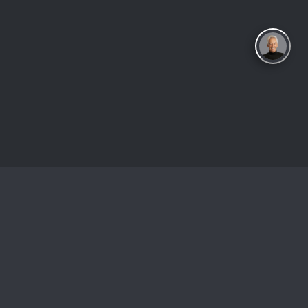
COPYRIGHT 2002-2026 © FRITZ WEBDESIGN, FRANKFURT/MAIN
AGB
IMPRESSUM
DATENSCHUTZERKLÄRUNG